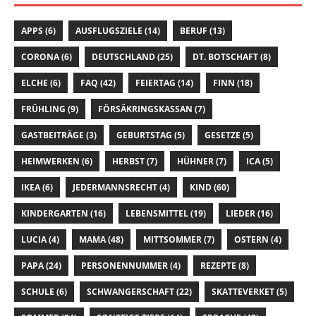
APPS
(6)
AUSFLUGSZIELE
(14)
BERUF
(13)
CORONA
(6)
DEUTSCHLAND
(25)
DT. BOTSCHAFT
(8)
ELCHE
(6)
FAQ
(42)
FEIERTAG
(14)
FINN
(18)
FRÜHLING
(9)
FÖRSÄKRINGSKASSAN
(7)
GASTBEITRÄGE
(3)
GEBURTSTAG
(5)
GESETZE
(5)
HEIMWERKEN
(6)
HERBST
(7)
HÜHNER
(7)
ICA
(5)
IKEA
(6)
JEDERMANNSRECHT
(4)
KIND
(60)
KINDERGARTEN
(16)
LEBENSMITTEL
(19)
LIEDER
(16)
LUCIA
(4)
MAMA
(48)
MITTSOMMER
(7)
OSTERN
(4)
PAPA
(24)
PERSONENNUMMER
(4)
REZEPTE
(8)
SCHULE
(6)
SCHWANGERSCHAFT
(22)
SKATTEVERKET
(5)