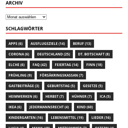
ARCHIV
SCHLAGWÖRTER
APPS
(6)
AUSFLUGSZIELE
(14)
BERUF
(13)
CORONA
(6)
DEUTSCHLAND
(25)
DT. BOTSCHAFT
(8)
ELCHE
(6)
FAQ
(42)
FEIERTAG
(14)
FINN
(18)
FRÜHLING
(9)
FÖRSÄKRINGSKASSAN
(7)
GASTBEITRÄGE
(3)
GEBURTSTAG
(5)
GESETZE
(5)
HEIMWERKEN
(6)
HERBST
(7)
HÜHNER
(7)
ICA
(5)
IKEA
(6)
JEDERMANNSRECHT
(4)
KIND
(60)
KINDERGARTEN
(16)
LEBENSMITTEL
(19)
LIEDER
(16)