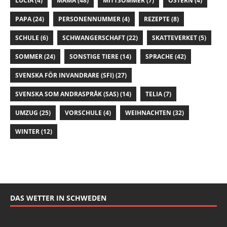
LUCIA
(4)
MAMA
(48)
MITTSOMMER
(7)
OSTERN
(4)
PAPA
(24)
PERSONENNUMMER
(4)
REZEPTE
(8)
SCHULE
(6)
SCHWANGERSCHAFT
(22)
SKATTEVERKET
(5)
SOMMER
(24)
SONSTIGE TIERE
(14)
SPRACHE
(42)
SVENSKA FÖR INVANDRARE (SFI)
(27)
SVENSKA SOM ANDRASPRÅK (SAS)
(14)
TELIA
(7)
UMZUG
(25)
VORSCHULE
(4)
WEIHNACHTEN
(32)
WINTER
(12)
DAS WETTER IN SCHWEDEN