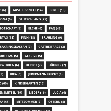
S
(6)
AUSFLUGSZIELE
(14)
BERUF
(13)
RONA
(6)
DEUTSCHLAND
(25)
 BOTSCHAFT
(8)
ELCHE
(6)
FAQ
(42)
ERTAG
(14)
FINN
(18)
FRÜHLING
(9)
SÄKRINGSKASSAN
(7)
GASTBEITRÄGE
(3)
URTSTAG
(5)
GESETZE
(5)
MWERKEN
(6)
HERBST
(7)
HÜHNER
(7)
(5)
IKEA
(6)
JEDERMANNSRECHT
(4)
D
(60)
KINDERGARTEN
(16)
ENSMITTEL
(19)
LIEDER
(16)
LUCIA
(4)
MA
(48)
MITTSOMMER
(7)
OSTERN
(4)
A
(24)
PERSONENNUMMER
(4)