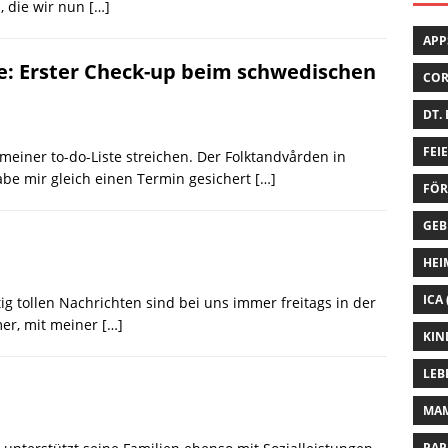
, die wir nun
[…]
APP
e: Erster Check-up beim schwedischen
CO
DT.
FEI
meiner to-do-Liste streichen. Der Folktandvården in
abe mir gleich einen Termin gesichert
[…]
FÖR
GEB
HEI
ICA
ig tollen Nachrichten sind bei uns immer freitags in der
mer, mit meiner
[…]
KIN
LEB
MA
PAP