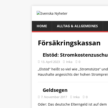
HOME
ALLTAG & ALLGEMEINES
Försäkringskassan
Elstöd: Stromkostenzuschu
13. April 2023
Inka
0
„Elstöd“ heißt so viel wie „Stromstütze“ un
Haushalte angesichts der hohen Strompre
Geldsegen
7. November 2017
Inka
0
Oder: Das deutsche Elterngeld ist auf dem