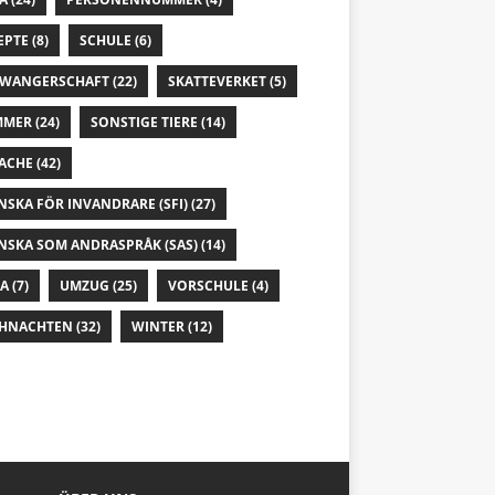
EPTE
(8)
SCHULE
(6)
WANGERSCHAFT
(22)
SKATTEVERKET
(5)
MMER
(24)
SONSTIGE TIERE
(14)
ACHE
(42)
NSKA FÖR INVANDRARE (SFI)
(27)
NSKA SOM ANDRASPRÅK (SAS)
(14)
IA
(7)
UMZUG
(25)
VORSCHULE
(4)
HNACHTEN
(32)
WINTER
(12)