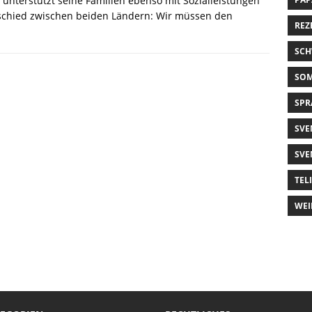
unterstützt seine Familien ebenso mit Sozialleistungen
chied zwischen beiden Ländern: Wir müssen den
REZ
SCH
SO
SPR
SVE
SVE
TEL
WEI