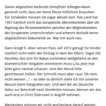
Davon abgesehen bedeutet
Grenzfreier Schengen-Raum
generell nicht, dass wir keine Pässe mitführen brauchen.
Für Schweden müssen sie sogar aktuell sein. Das Land hat
1957 nämlich nicht das
Europäische Übereinkommen über die
Regelung des Personenverkehrs zwischen den Mitgliedsstaaten
des Europarates
unterschrieben und erkennt deshalb keine
abgelaufenen Dokumente an. War mir auch neu.
Dann kriegt E. eben seinen Pass, seit 2012 genügt für Kinder
nämlich nicht mehr der Eintrag in dem der Eltern. Sogar mit
Passfoto, das sich für Babys zumindest weitgehend an den
biometrischen Vorgaben orientieren muss („So, jetzt mal
bitte ganz neutral schauen. Und den Mund bitte
geschlossen halten. Der Schnulli muss aber raus. Oh nein,
nicht weinen …“ – so oder so ähnlich stelle ich mir unseren
Besuch beim Fotografen vor). Und weil wir als Deutsche
dafür zur Botschaft nach Stockholm müssen, können wir das
auch erst in Chris‘ Elternzeit in Angriff nehmen.
Wenigstens müssen wir nicht wochenlang darauf warten.