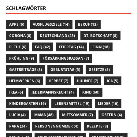
SCHLAGWÖRTER
APPS
(6)
AUSFLUGSZIELE
(14)
BERUF
(13)
CORONA
(6)
DEUTSCHLAND
(25)
DT. BOTSCHAFT
(8)
ELCHE
(6)
FAQ
(42)
FEIERTAG
(14)
FINN
(18)
FRÜHLING
(9)
FÖRSÄKRINGSKASSAN
(7)
GASTBEITRÄGE
(3)
GEBURTSTAG
(5)
GESETZE
(5)
HEIMWERKEN
(6)
HERBST
(7)
HÜHNER
(7)
ICA
(5)
IKEA
(6)
JEDERMANNSRECHT
(4)
KIND
(60)
KINDERGARTEN
(16)
LEBENSMITTEL
(19)
LIEDER
(16)
LUCIA
(4)
MAMA
(48)
MITTSOMMER
(7)
OSTERN
(4)
PAPA
(24)
PERSONENNUMMER
(4)
REZEPTE
(8)