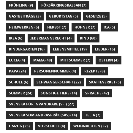
FRÜHLING
(9)
FÖRSÄKRINGSKASSAN
(7)
GASTBEITRÄGE
(3)
GEBURTSTAG
(5)
GESETZE
(5)
HEIMWERKEN
(6)
HERBST
(7)
HÜHNER
(7)
ICA
(5)
IKEA
(6)
JEDERMANNSRECHT
(4)
KIND
(60)
KINDERGARTEN
(16)
LEBENSMITTEL
(19)
LIEDER
(16)
LUCIA
(4)
MAMA
(48)
MITTSOMMER
(7)
OSTERN
(4)
PAPA
(24)
PERSONENNUMMER
(4)
REZEPTE
(8)
SCHULE
(6)
SCHWANGERSCHAFT
(22)
SKATTEVERKET
(5)
SOMMER
(24)
SONSTIGE TIERE
(14)
SPRACHE
(42)
SVENSKA FÖR INVANDRARE (SFI)
(27)
SVENSKA SOM ANDRASPRÅK (SAS)
(14)
TELIA
(7)
UMZUG
(25)
VORSCHULE
(4)
WEIHNACHTEN
(32)