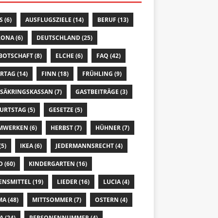
S
(6)
AUSFLUGSZIELE
(14)
BERUF
(13)
RONA
(6)
DEUTSCHLAND
(25)
 BOTSCHAFT
(8)
ELCHE
(6)
FAQ
(42)
ERTAG
(14)
FINN
(18)
FRÜHLING
(9)
SÄKRINGSKASSAN
(7)
GASTBEITRÄGE
(3)
URTSTAG
(5)
GESETZE
(5)
MWERKEN
(6)
HERBST
(7)
HÜHNER
(7)
(5)
IKEA
(6)
JEDERMANNSRECHT
(4)
D
(60)
KINDERGARTEN
(16)
ENSMITTEL
(19)
LIEDER
(16)
LUCIA
(4)
MA
(48)
MITTSOMMER
(7)
OSTERN
(4)
A
(24)
PERSONENNUMMER
(4)