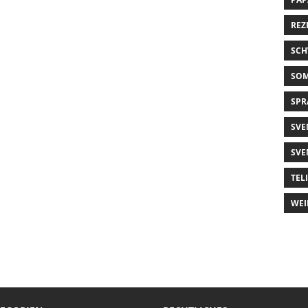
REZ
SCH
SO
SPR
SVE
SVE
TEL
WEI