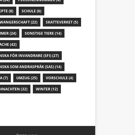
EPTE
(8)
SCHULE
(6)
WANGERSCHAFT
(22)
SKATTEVERKET
(5)
MMER
(24)
SONSTIGE TIERE
(14)
ACHE
(42)
NSKA FÖR INVANDRARE (SFI)
(27)
NSKA SOM ANDRASPRÅK (SAS)
(14)
IA
(7)
UMZUG
(25)
VORSCHULE
(4)
HNACHTEN
(32)
WINTER
(12)