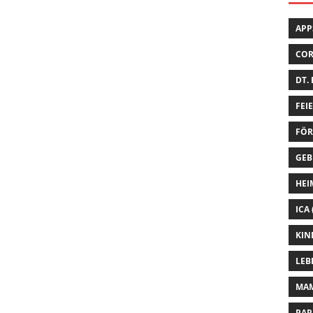
APP
CO
DT.
FEI
FÖR
GEB
HEI
ICA
KIN
LEB
MA
PAP