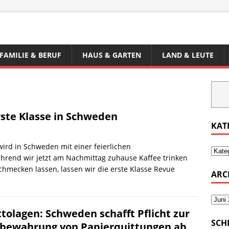
FAMILIE & BERUF
HAUS & GARTEN
LAND & LEUTE
rste Klasse in Schweden
KAT
ird in Schweden mit einer feierlichen
hrend wir jetzt am Nachmittag zuhause Kaffee trinken
chmecken lassen, lassen wir die erste Klasse Revue
ARC
ttolagen: Schweden schafft Pflicht zur
SCH
bewahrung von Papierquittungen ab