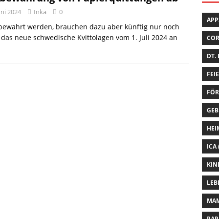
uni 2024
Inka
0
APP
ewahrt werden, brauchen dazu aber künftig nur noch
t das neue schwedische Kvittolagen vom 1. Juli 2024 an
CO
DT.
FEI
FÖR
GEB
HEI
ICA
KIN
LEB
MA
PAP