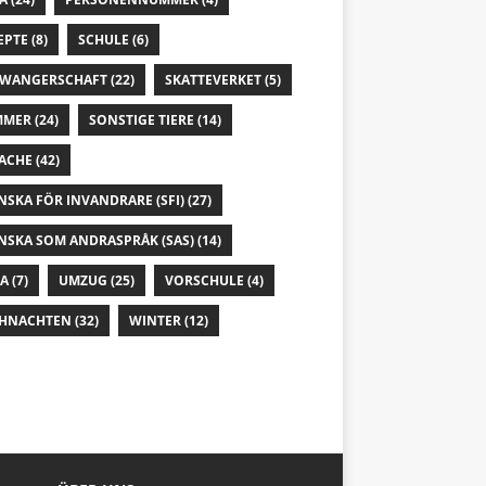
EPTE
(8)
SCHULE
(6)
WANGERSCHAFT
(22)
SKATTEVERKET
(5)
MMER
(24)
SONSTIGE TIERE
(14)
ACHE
(42)
NSKA FÖR INVANDRARE (SFI)
(27)
NSKA SOM ANDRASPRÅK (SAS)
(14)
IA
(7)
UMZUG
(25)
VORSCHULE
(4)
HNACHTEN
(32)
WINTER
(12)