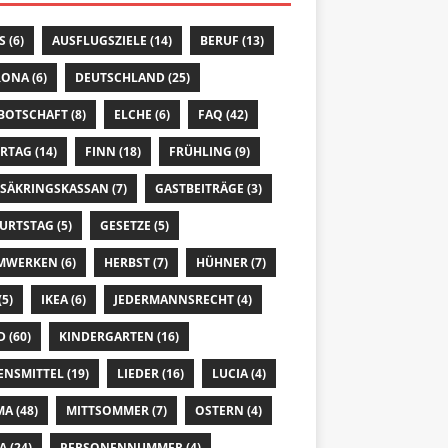
S
(6)
AUSFLUGSZIELE
(14)
BERUF
(13)
RONA
(6)
DEUTSCHLAND
(25)
 BOTSCHAFT
(8)
ELCHE
(6)
FAQ
(42)
ERTAG
(14)
FINN
(18)
FRÜHLING
(9)
SÄKRINGSKASSAN
(7)
GASTBEITRÄGE
(3)
URTSTAG
(5)
GESETZE
(5)
MWERKEN
(6)
HERBST
(7)
HÜHNER
(7)
(5)
IKEA
(6)
JEDERMANNSRECHT
(4)
D
(60)
KINDERGARTEN
(16)
ENSMITTEL
(19)
LIEDER
(16)
LUCIA
(4)
MA
(48)
MITTSOMMER
(7)
OSTERN
(4)
A
(24)
PERSONENNUMMER
(4)