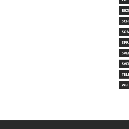
REZ
SCH
SO
SPR
SVE
SVE
TEL
WEI