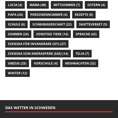
LUCIA
(4)
MAMA
(48)
MITTSOMMER
(7)
OSTERN
(4)
PAPA
(24)
PERSONENNUMMER
(4)
REZEPTE
(8)
SCHULE
(6)
SCHWANGERSCHAFT
(22)
SKATTEVERKET
(5)
SOMMER
(24)
SONSTIGE TIERE
(14)
SPRACHE
(42)
SVENSKA FÖR INVANDRARE (SFI)
(27)
SVENSKA SOM ANDRASPRÅK (SAS)
(14)
TELIA
(7)
UMZUG
(25)
VORSCHULE
(4)
WEIHNACHTEN
(32)
WINTER
(12)
DAS WETTER IN SCHWEDEN