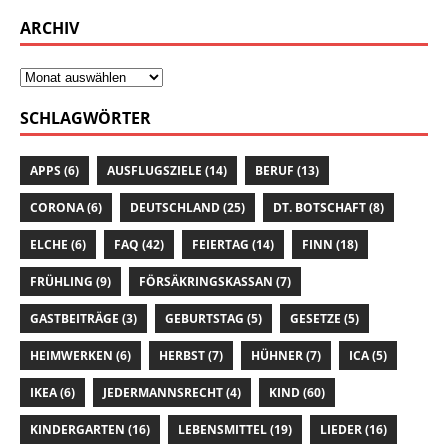
ARCHIV
SCHLAGWÖRTER
APPS
(6)
AUSFLUGSZIELE
(14)
BERUF
(13)
CORONA
(6)
DEUTSCHLAND
(25)
DT. BOTSCHAFT
(8)
ELCHE
(6)
FAQ
(42)
FEIERTAG
(14)
FINN
(18)
FRÜHLING
(9)
FÖRSÄKRINGSKASSAN
(7)
GASTBEITRÄGE
(3)
GEBURTSTAG
(5)
GESETZE
(5)
HEIMWERKEN
(6)
HERBST
(7)
HÜHNER
(7)
ICA
(5)
IKEA
(6)
JEDERMANNSRECHT
(4)
KIND
(60)
KINDERGARTEN
(16)
LEBENSMITTEL
(19)
LIEDER
(16)