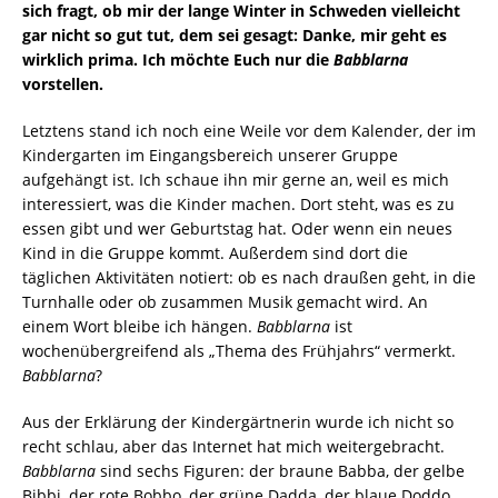
sich fragt, ob mir der lange Winter in Schweden vielleicht
gar nicht so gut tut, dem sei gesagt: Danke, mir geht es
wirklich prima. Ich möchte Euch nur die
Babblarna
vorstellen.
Letztens stand ich noch eine Weile vor dem Kalender, der im
Kindergarten im Eingangsbereich unserer Gruppe
aufgehängt ist. Ich schaue ihn mir gerne an, weil es mich
interessiert, was die Kinder machen. Dort steht, was es zu
essen gibt und wer Geburtstag hat. Oder wenn ein neues
Kind in die Gruppe kommt. Außerdem sind dort die
täglichen Aktivitäten notiert: ob es nach draußen geht, in die
Turnhalle oder ob zusammen Musik gemacht wird. An
einem Wort bleibe ich hängen.
Babblarna
ist
wochenübergreifend als „Thema des Frühjahrs“ vermerkt.
Babblarna
?
Aus der Erklärung der Kindergärtnerin wurde ich nicht so
recht schlau, aber das Internet hat mich weitergebracht.
Babblarna
sind sechs Figuren: der braune Babba, der gelbe
Bibbi, der rote Bobbo, der grüne Dadda, der blaue Doddo