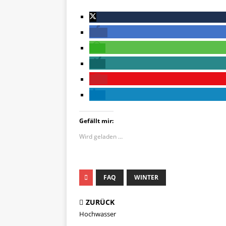
Gefällt mir:
Wird geladen …
FAQ
WINTER
ZURÜCK
Hochwasser