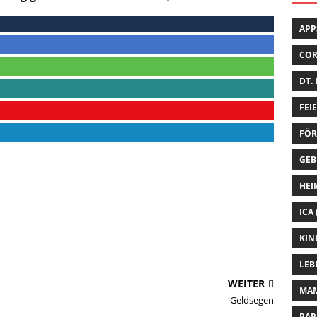
APP
CO
DT.
FEI
FÖR
GEB
HEI
ICA
KIN
LEB
WEITER
MA
Geldsegen
PAP