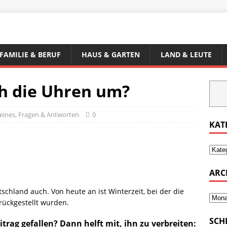
FAMILIE & BERUF
HAUS & GARTEN
LAND & LEUTE
ch die Uhren um?
meines
,
Fragen & Antworten
0
KAT
ARC
schland auch. Von heute an ist Winterzeit, bei der die
ückgestellt wurden.
SCH
itrag gefallen? Dann helft mit, ihn zu verbreiten: