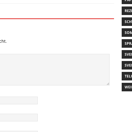
REZ
SCH
SO
cht.
SPR
SVE
SVE
TEL
WEI