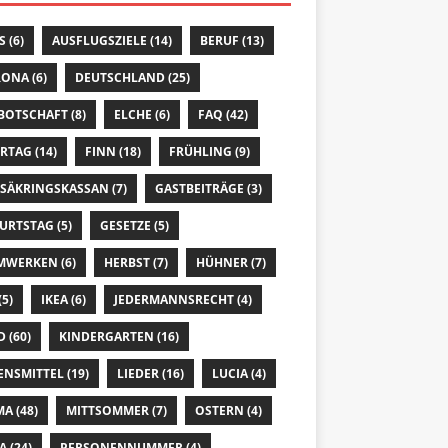
S
(6)
AUSFLUGSZIELE
(14)
BERUF
(13)
RONA
(6)
DEUTSCHLAND
(25)
 BOTSCHAFT
(8)
ELCHE
(6)
FAQ
(42)
ERTAG
(14)
FINN
(18)
FRÜHLING
(9)
SÄKRINGSKASSAN
(7)
GASTBEITRÄGE
(3)
URTSTAG
(5)
GESETZE
(5)
MWERKEN
(6)
HERBST
(7)
HÜHNER
(7)
(5)
IKEA
(6)
JEDERMANNSRECHT
(4)
D
(60)
KINDERGARTEN
(16)
ENSMITTEL
(19)
LIEDER
(16)
LUCIA
(4)
MA
(48)
MITTSOMMER
(7)
OSTERN
(4)
A
(24)
PERSONENNUMMER
(4)