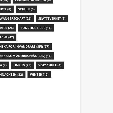
EPTE
(8)
SCHULE
(6)
WANGERSCHAFT
(22)
SKATTEVERKET
(5)
MMER
(24)
SONSTIGE TIERE
(14)
ACHE
(42)
NSKA FÖR INVANDRARE (SFI)
(27)
NSKA SOM ANDRASPRÅK (SAS)
(14)
IA
(7)
UMZUG
(25)
VORSCHULE
(4)
HNACHTEN
(32)
WINTER
(12)