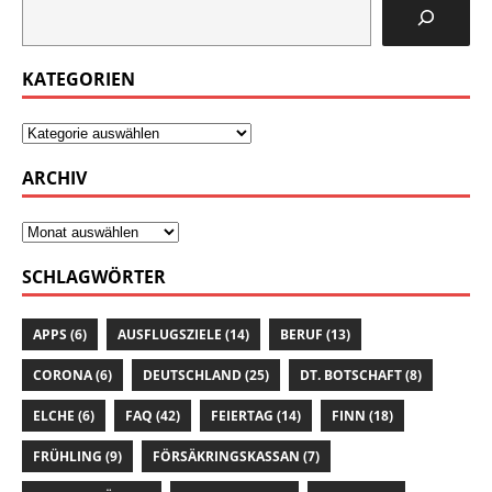
KATEGORIEN
ARCHIV
SCHLAGWÖRTER
APPS
(6)
AUSFLUGSZIELE
(14)
BERUF
(13)
CORONA
(6)
DEUTSCHLAND
(25)
DT. BOTSCHAFT
(8)
ELCHE
(6)
FAQ
(42)
FEIERTAG
(14)
FINN
(18)
FRÜHLING
(9)
FÖRSÄKRINGSKASSAN
(7)