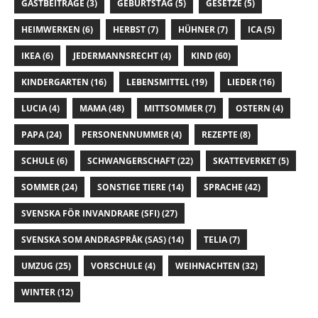
GASTBEITRÄGE
(3)
GEBURTSTAG
(5)
GESETZE
(5)
HEIMWERKEN
(6)
HERBST
(7)
HÜHNER
(7)
ICA
(5)
IKEA
(6)
JEDERMANNSRECHT
(4)
KIND
(60)
KINDERGARTEN
(16)
LEBENSMITTEL
(19)
LIEDER
(16)
LUCIA
(4)
MAMA
(48)
MITTSOMMER
(7)
OSTERN
(4)
PAPA
(24)
PERSONENNUMMER
(4)
REZEPTE
(8)
SCHULE
(6)
SCHWANGERSCHAFT
(22)
SKATTEVERKET
(5)
SOMMER
(24)
SONSTIGE TIERE
(14)
SPRACHE
(42)
SVENSKA FÖR INVANDRARE (SFI)
(27)
SVENSKA SOM ANDRASPRÅK (SAS)
(14)
TELIA
(7)
UMZUG
(25)
VORSCHULE
(4)
WEIHNACHTEN
(32)
WINTER
(12)