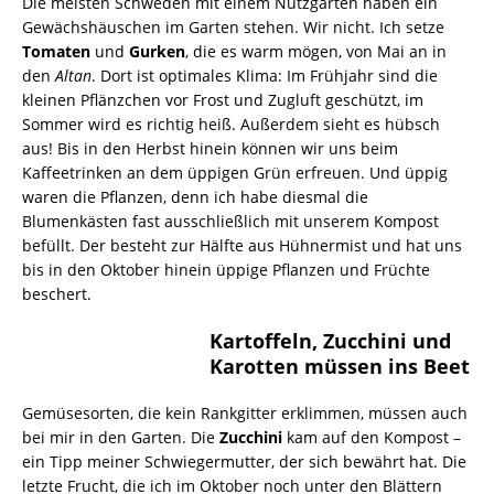
Die meisten Schweden mit einem Nutzgarten haben ein
Gewächshäuschen im Garten stehen. Wir nicht. Ich setze
Tomaten
und
Gurken
, die es warm mögen, von Mai an in
den
Altan
. Dort ist optimales Klima: Im Frühjahr sind die
kleinen Pflänzchen vor Frost und Zugluft geschützt, im
Sommer wird es richtig heiß. Außerdem sieht es hübsch
aus! Bis in den Herbst hinein können wir uns beim
Kaffeetrinken an dem üppigen Grün erfreuen. Und üppig
waren die Pflanzen, denn ich habe diesmal die
Blumenkästen fast ausschließlich mit unserem Kompost
befüllt. Der besteht zur Hälfte aus Hühnermist und hat uns
bis in den Oktober hinein üppige Pflanzen und Früchte
beschert.
Kartoffeln, Zucchini und
Karotten müssen ins Beet
Gemüsesorten, die kein Rankgitter erklimmen, müssen auch
bei mir in den Garten. Die
Zucchini
kam auf den Kompost –
ein Tipp meiner Schwiegermutter, der sich bewährt hat. Die
letzte Frucht, die ich im Oktober noch unter den Blättern