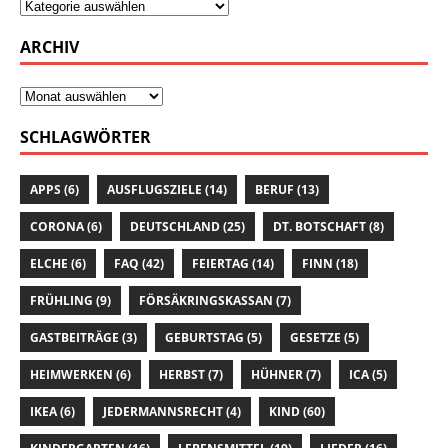
ARCHIV
SCHLAGWÖRTER
APPS
(6)
AUSFLUGSZIELE
(14)
BERUF
(13)
CORONA
(6)
DEUTSCHLAND
(25)
DT. BOTSCHAFT
(8)
ELCHE
(6)
FAQ
(42)
FEIERTAG
(14)
FINN
(18)
FRÜHLING
(9)
FÖRSÄKRINGSKASSAN
(7)
GASTBEITRÄGE
(3)
GEBURTSTAG
(5)
GESETZE
(5)
HEIMWERKEN
(6)
HERBST
(7)
HÜHNER
(7)
ICA
(5)
IKEA
(6)
JEDERMANNSRECHT
(4)
KIND
(60)