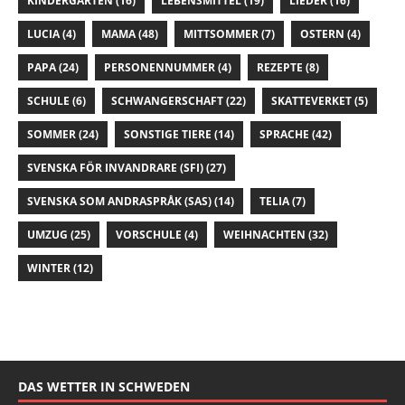
KINDERGARTEN
(16)
LEBENSMITTEL
(19)
LIEDER
(16)
LUCIA
(4)
MAMA
(48)
MITTSOMMER
(7)
OSTERN
(4)
PAPA
(24)
PERSONENNUMMER
(4)
REZEPTE
(8)
SCHULE
(6)
SCHWANGERSCHAFT
(22)
SKATTEVERKET
(5)
SOMMER
(24)
SONSTIGE TIERE
(14)
SPRACHE
(42)
SVENSKA FÖR INVANDRARE (SFI)
(27)
SVENSKA SOM ANDRASPRÅK (SAS)
(14)
TELIA
(7)
UMZUG
(25)
VORSCHULE
(4)
WEIHNACHTEN
(32)
WINTER
(12)
DAS WETTER IN SCHWEDEN