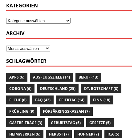
KATEGORIEN
ARCHIV
SCHLAGWÖRTER
APPS
(6)
AUSFLUGSZIELE
(14)
BERUF
(13)
CORONA
(6)
DEUTSCHLAND
(25)
DT. BOTSCHAFT
(8)
ELCHE
(6)
FAQ
(42)
FEIERTAG
(14)
FINN
(18)
FRÜHLING
(9)
FÖRSÄKRINGSKASSAN
(7)
GASTBEITRÄGE
(3)
GEBURTSTAG
(5)
GESETZE
(5)
HEIMWERKEN
(6)
HERBST
(7)
HÜHNER
(7)
ICA
(5)