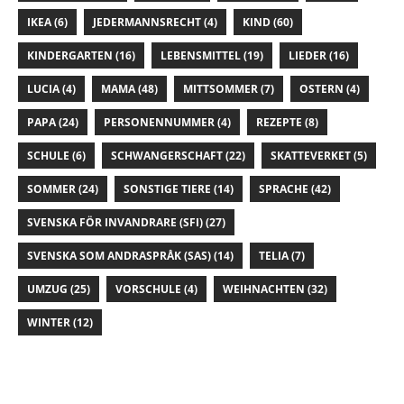
IKEA
(6)
JEDERMANNSRECHT
(4)
KIND
(60)
KINDERGARTEN
(16)
LEBENSMITTEL
(19)
LIEDER
(16)
LUCIA
(4)
MAMA
(48)
MITTSOMMER
(7)
OSTERN
(4)
PAPA
(24)
PERSONENNUMMER
(4)
REZEPTE
(8)
SCHULE
(6)
SCHWANGERSCHAFT
(22)
SKATTEVERKET
(5)
SOMMER
(24)
SONSTIGE TIERE
(14)
SPRACHE
(42)
SVENSKA FÖR INVANDRARE (SFI)
(27)
SVENSKA SOM ANDRASPRÅK (SAS)
(14)
TELIA
(7)
UMZUG
(25)
VORSCHULE
(4)
WEIHNACHTEN
(32)
WINTER
(12)