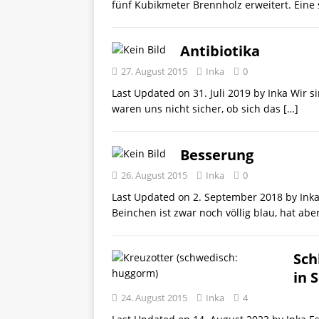
fünf Kubikmeter Brennholz erweitert. Ein
Antibiotika
27. August 2015
Inka
0
Last Updated on 31. Juli 2019 by Inka Wir 
waren uns nicht sicher, ob sich das
[…]
Besserung
26. August 2015
Inka
0
Last Updated on 2. September 2018 by Ink
Beinchen ist zwar noch völlig blau, hat abe
Sch
in 
24. August 2015
Inka
4