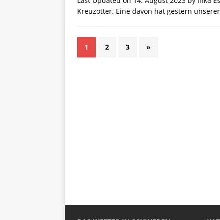
Last Updated on 14. August 2023 by Inka Es
Kreuzotter. Eine davon hat gestern unser
1
2
3
»