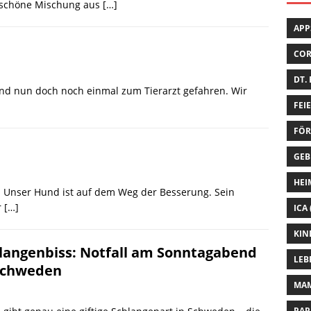
e schöne Mischung aus
[…]
APP
CO
DT.
sind nun doch noch einmal zum Tierarzt gefahren. Wir
FEI
FÖR
GEB
HEI
a Unser Hund ist auf dem Weg der Besserung. Sein
r
[…]
ICA
KIN
langenbiss: Notfall am Sonntagabend
LEB
Schweden
MA
PAP