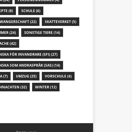
EPTE
(8)
SCHULE
(6)
WANGERSCHAFT
(22)
SKATTEVERKET
(5)
MMER
(24)
SONSTIGE TIERE
(14)
ACHE
(42)
NSKA FÖR INVANDRARE (SFI)
(27)
NSKA SOM ANDRASPRÅK (SAS)
(14)
IA
(7)
UMZUG
(25)
VORSCHULE
(4)
HNACHTEN
(32)
WINTER
(12)