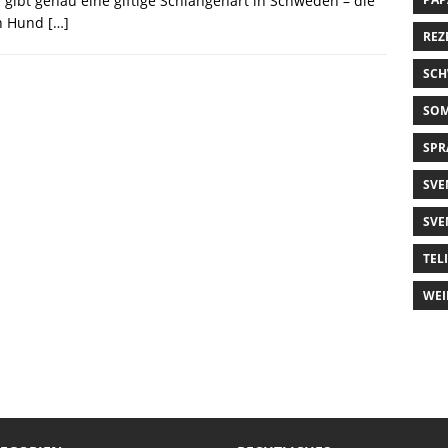
 gibt genau eine giftige Schlangenart in Schweden – die
en Hund
[…]
REZ
SCH
SO
SPR
SVE
SVE
TEL
WEI