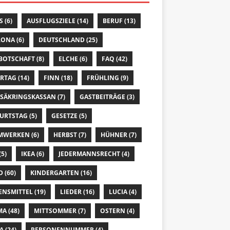
S
(6)
AUSFLUGSZIELE
(14)
BERUF
(13)
RONA
(6)
DEUTSCHLAND
(25)
 BOTSCHAFT
(8)
ELCHE
(6)
FAQ
(42)
ERTAG
(14)
FINN
(18)
FRÜHLING
(9)
SÄKRINGSKASSAN
(7)
GASTBEITRÄGE
(3)
URTSTAG
(5)
GESETZE
(5)
MWERKEN
(6)
HERBST
(7)
HÜHNER
(7)
(5)
IKEA
(6)
JEDERMANNSRECHT
(4)
D
(60)
KINDERGARTEN
(16)
ENSMITTEL
(19)
LIEDER
(16)
LUCIA
(4)
MA
(48)
MITTSOMMER
(7)
OSTERN
(4)
A
(24)
PERSONENNUMMER
(4)