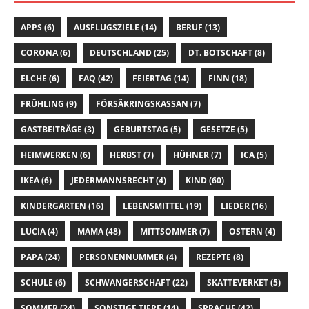
APPS
(6)
AUSFLUGSZIELE
(14)
BERUF
(13)
CORONA
(6)
DEUTSCHLAND
(25)
DT. BOTSCHAFT
(8)
ELCHE
(6)
FAQ
(42)
FEIERTAG
(14)
FINN
(18)
FRÜHLING
(9)
FÖRSÄKRINGSKASSAN
(7)
GASTBEITRÄGE
(3)
GEBURTSTAG
(5)
GESETZE
(5)
HEIMWERKEN
(6)
HERBST
(7)
HÜHNER
(7)
ICA
(5)
IKEA
(6)
JEDERMANNSRECHT
(4)
KIND
(60)
KINDERGARTEN
(16)
LEBENSMITTEL
(19)
LIEDER
(16)
LUCIA
(4)
MAMA
(48)
MITTSOMMER
(7)
OSTERN
(4)
PAPA
(24)
PERSONENNUMMER
(4)
REZEPTE
(8)
SCHULE
(6)
SCHWANGERSCHAFT
(22)
SKATTEVERKET
(5)
SOMMER
(24)
SONSTIGE TIERE
(14)
SPRACHE
(42)