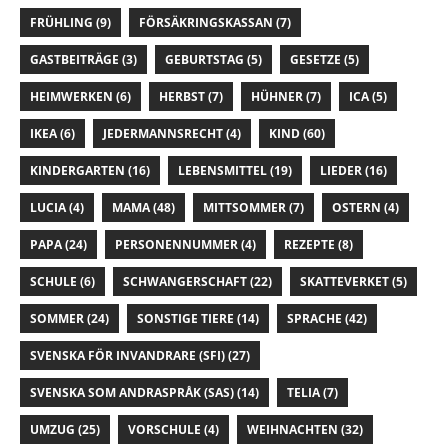
FRÜHLING
(9)
FÖRSÄKRINGSKASSAN
(7)
GASTBEITRÄGE
(3)
GEBURTSTAG
(5)
GESETZE
(5)
HEIMWERKEN
(6)
HERBST
(7)
HÜHNER
(7)
ICA
(5)
IKEA
(6)
JEDERMANNSRECHT
(4)
KIND
(60)
KINDERGARTEN
(16)
LEBENSMITTEL
(19)
LIEDER
(16)
LUCIA
(4)
MAMA
(48)
MITTSOMMER
(7)
OSTERN
(4)
PAPA
(24)
PERSONENNUMMER
(4)
REZEPTE
(8)
SCHULE
(6)
SCHWANGERSCHAFT
(22)
SKATTEVERKET
(5)
SOMMER
(24)
SONSTIGE TIERE
(14)
SPRACHE
(42)
SVENSKA FÖR INVANDRARE (SFI)
(27)
SVENSKA SOM ANDRASPRÅK (SAS)
(14)
TELIA
(7)
UMZUG
(25)
VORSCHULE
(4)
WEIHNACHTEN
(32)