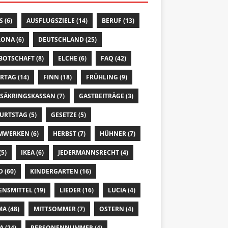
S
(6)
AUSFLUGSZIELE
(14)
BERUF
(13)
RONA
(6)
DEUTSCHLAND
(25)
 BOTSCHAFT
(8)
ELCHE
(6)
FAQ
(42)
ERTAG
(14)
FINN
(18)
FRÜHLING
(9)
SÄKRINGSKASSAN
(7)
GASTBEITRÄGE
(3)
URTSTAG
(5)
GESETZE
(5)
MWERKEN
(6)
HERBST
(7)
HÜHNER
(7)
(5)
IKEA
(6)
JEDERMANNSRECHT
(4)
D
(60)
KINDERGARTEN
(16)
ENSMITTEL
(19)
LIEDER
(16)
LUCIA
(4)
MA
(48)
MITTSOMMER
(7)
OSTERN
(4)
A
(24)
PERSONENNUMMER
(4)