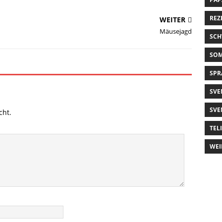
REZ
WEITER
Mäusejagd
SCH
SO
SPR
SVE
SVE
cht.
TEL
WEI