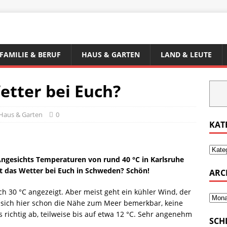
FAMILIE & BERUF
HAUS & GARTEN
LAND & LEUTE
etter bei Euch?
Haus & Garten
0
KAT
Angesichts Temperaturen von rund 40 °C in Karlsruhe
 ist das Wetter bei Euch in Schweden? Schön!
ARC
 30 °C angezeigt. Aber meist geht ein kühler Wind, der
ht sich hier schon die Nähe zum Meer bemerkbar, keine
s richtig ab, teilweise bis auf etwa 12 °C. Sehr angenehm
SCH