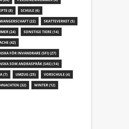
EPTE
(8)
SCHULE
(6)
WANGERSCHAFT
(22)
SKATTEVERKET
(5)
MMER
(24)
SONSTIGE TIERE
(14)
ACHE
(42)
NSKA FÖR INVANDRARE (SFI)
(27)
NSKA SOM ANDRASPRÅK (SAS)
(14)
IA
(7)
UMZUG
(25)
VORSCHULE
(4)
HNACHTEN
(32)
WINTER
(12)