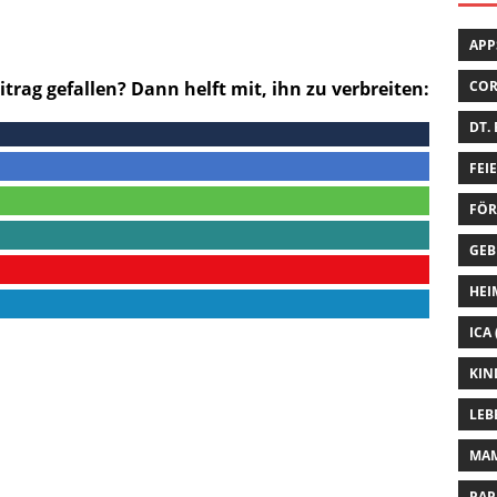
APP
itrag gefallen? Dann helft mit, ihn zu verbreiten:
CO
DT.
FEI
FÖR
GEB
HEI
ICA
KIN
LEB
MA
PAP