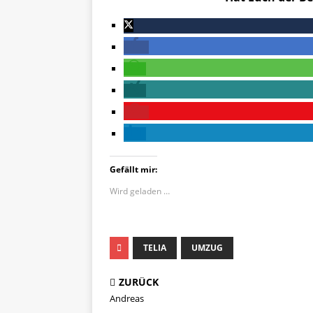
Gefällt mir:
Wird geladen …
TELIA
UMZUG
ZURÜCK
Andreas