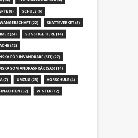
EPTE
(8)
SCHULE
(6)
WANGERSCHAFT
(22)
SKATTEVERKET
(5)
MMER
(24)
SONSTIGE TIERE
(14)
ACHE
(42)
NSKA FÖR INVANDRARE (SFI)
(27)
NSKA SOM ANDRASPRÅK (SAS)
(14)
IA
(7)
UMZUG
(25)
VORSCHULE
(4)
HNACHTEN
(32)
WINTER
(12)