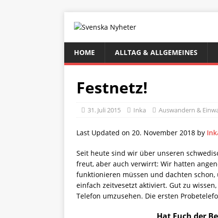
HOME
ALLTAG & ALLGEMEINES
Festnetz!
31. Juli 2015
Inka
Auswandern & Einw
Last Updated on 20. November 2018 by
Ink
Seit heute sind wir über unseren schwedis
freut, aber auch verwirrt: Wir hatten ange
funktionieren müssen und dachten schon, un
einfach zeitvesetzt aktiviert. Gut zu wiss
Telefon umzusehen. Die ersten Probetelefon
Hat Euch der Be