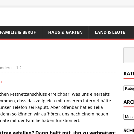
FAMILIE & BERUF
HAUS & GARTEN
LAND & LEUTE
andern
2
KAT
a
chen Festnetzanschluss erreichbar. Was uns einerseits
nommen, dass das zeitgleich mit unserem Internet hätte
ARC
ser Telefon sei kaputt. Aber offenbar hat es Telia
en, denn so können wir aufhören, uns nach einem neuen
ate mit der Familie haben funktioniert.
SCH
itrag gefallen? Dann helft mit, ihn zu verbreiten: