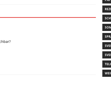
REZ
SCH
SO
SPR
chbar?
SVE
SVE
TEL
WEI