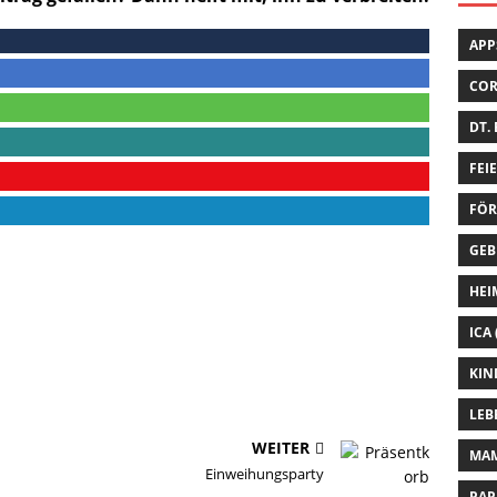
APP
CO
DT.
FEI
FÖR
GEB
HEI
ICA
KIN
LEB
WEITER
MA
Einweihungsparty
PAP