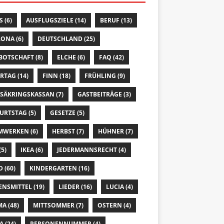
S
(6)
AUSFLUGSZIELE
(14)
BERUF
(13)
RONA
(6)
DEUTSCHLAND
(25)
 BOTSCHAFT
(8)
ELCHE
(6)
FAQ
(42)
ERTAG
(14)
FINN
(18)
FRÜHLING
(9)
SÄKRINGSKASSAN
(7)
GASTBEITRÄGE
(3)
URTSTAG
(5)
GESETZE
(5)
MWERKEN
(6)
HERBST
(7)
HÜHNER
(7)
(5)
IKEA
(6)
JEDERMANNSRECHT
(4)
D
(60)
KINDERGARTEN
(16)
ENSMITTEL
(19)
LIEDER
(16)
LUCIA
(4)
MA
(48)
MITTSOMMER
(7)
OSTERN
(4)
A
(24)
PERSONENNUMMER
(4)