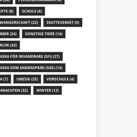
EPTE
(8)
SCHULE
(6)
WANGERSCHAFT
(22)
SKATTEVERKET
(5)
MMER
(24)
SONSTIGE TIERE
(14)
ACHE
(42)
NSKA FÖR INVANDRARE (SFI)
(27)
NSKA SOM ANDRASPRÅK (SAS)
(14)
IA
(7)
UMZUG
(25)
VORSCHULE
(4)
HNACHTEN
(32)
WINTER
(12)