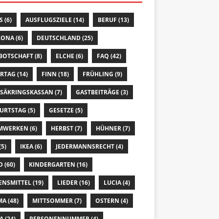
S
(6)
AUSFLUGSZIELE
(14)
BERUF
(13)
RONA
(6)
DEUTSCHLAND
(25)
 BOTSCHAFT
(8)
ELCHE
(6)
FAQ
(42)
ERTAG
(14)
FINN
(18)
FRÜHLING
(9)
SÄKRINGSKASSAN
(7)
GASTBEITRÄGE
(3)
URTSTAG
(5)
GESETZE
(5)
MWERKEN
(6)
HERBST
(7)
HÜHNER
(7)
(5)
IKEA
(6)
JEDERMANNSRECHT
(4)
D
(60)
KINDERGARTEN
(16)
ENSMITTEL
(19)
LIEDER
(16)
LUCIA
(4)
MA
(48)
MITTSOMMER
(7)
OSTERN
(4)
A
(24)
PERSONENNUMMER
(4)