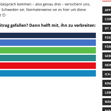
s Gespräch kommen – also genau drei – versichern uns,
r Schweden sei. Normalerweise sei es hier um diese
APP
t 🙂
CO
itrag gefallen? Dann helft mit, ihn zu verbreiten:
DT.
FEI
FÖR
GEB
HEI
ICA
KIN
LEB
MA
PAP