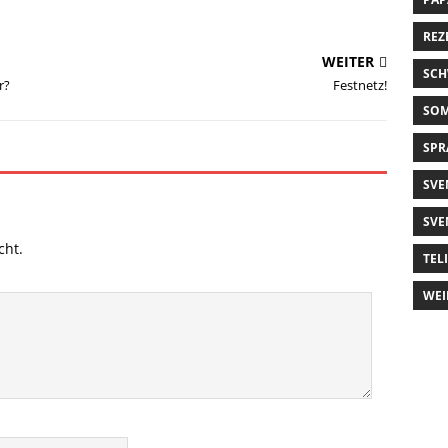
REZ
WEITER
SCH
r?
Festnetz!
SO
SPR
SVE
SVE
cht.
TEL
WEI