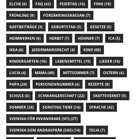
ELCHE
(6)
FAQ
(42)
FEIERTAG
(14)
FINN
(18)
FRÜHLING
(9)
FÖRSÄKRINGSKASSAN
(7)
GASTBEITRÄGE
(3)
GEBURTSTAG
(5)
GESETZE
(5)
HEIMWERKEN
(6)
HERBST
(7)
HÜHNER
(7)
ICA
(5)
IKEA
(6)
JEDERMANNSRECHT
(4)
KIND
(60)
KINDERGARTEN
(16)
LEBENSMITTEL
(19)
LIEDER
(16)
LUCIA
(4)
MAMA
(48)
MITTSOMMER
(7)
OSTERN
(4)
PAPA
(24)
PERSONENNUMMER
(4)
REZEPTE
(8)
SCHULE
(6)
SCHWANGERSCHAFT
(22)
SKATTEVERKET
(5)
SOMMER
(24)
SONSTIGE TIERE
(14)
SPRACHE
(42)
SVENSKA FÖR INVANDRARE (SFI)
(27)
SVENSKA SOM ANDRASPRÅK (SAS)
(14)
TELIA
(7)