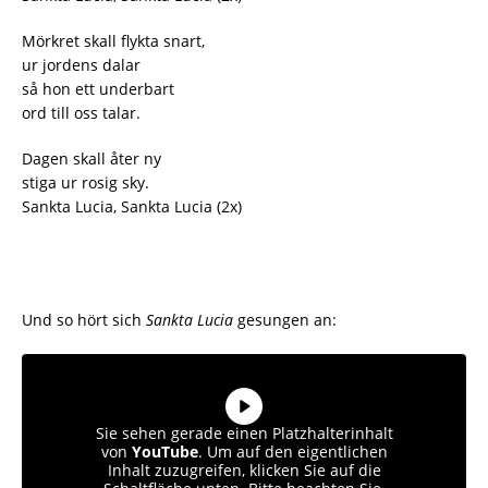
Mörkret skall flykta snart,
ur jordens dalar
så hon ett underbart
ord till oss talar.
Dagen skall åter ny
stiga ur rosig sky.
Sankta Lucia, Sankta Lucia (2x)
Und so hört sich
Sankta Lucia
gesungen an:
Sie sehen gerade einen Platzhalterinhalt
von
YouTube
. Um auf den eigentlichen
Inhalt zuzugreifen, klicken Sie auf die