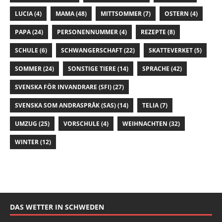
LUCIA
(4)
MAMA
(48)
MITTSOMMER
(7)
OSTERN
(4)
PAPA
(24)
PERSONENNUMMER
(4)
REZEPTE
(8)
SCHULE
(6)
SCHWANGERSCHAFT
(22)
SKATTEVERKET
(5)
SOMMER
(24)
SONSTIGE TIERE
(14)
SPRACHE
(42)
SVENSKA FÖR INVANDRARE (SFI)
(27)
SVENSKA SOM ANDRASPRÅK (SAS)
(14)
TELIA
(7)
UMZUG
(25)
VORSCHULE
(4)
WEIHNACHTEN
(32)
WINTER
(12)
DAS WETTER IN SCHWEDEN