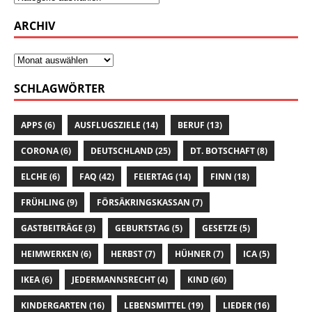
ARCHIV
SCHLAGWÖRTER
APPS
(6)
AUSFLUGSZIELE
(14)
BERUF
(13)
CORONA
(6)
DEUTSCHLAND
(25)
DT. BOTSCHAFT
(8)
ELCHE
(6)
FAQ
(42)
FEIERTAG
(14)
FINN
(18)
FRÜHLING
(9)
FÖRSÄKRINGSKASSAN
(7)
GASTBEITRÄGE
(3)
GEBURTSTAG
(5)
GESETZE
(5)
HEIMWERKEN
(6)
HERBST
(7)
HÜHNER
(7)
ICA
(5)
IKEA
(6)
JEDERMANNSRECHT
(4)
KIND
(60)
KINDERGARTEN
(16)
LEBENSMITTEL
(19)
LIEDER
(16)