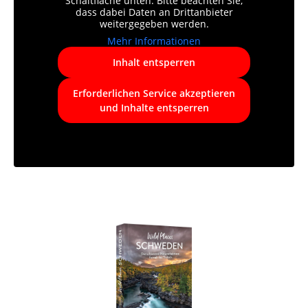
Schaltfläche unten. Bitte beachten Sie,
dass dabei Daten an Drittanbieter
weitergegeben werden.
Mehr Informationen
Inhalt entsperren
Erforderlichen Service akzeptieren
und Inhalte entsperren