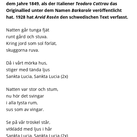
dem Jahre 1849, als der Italiener
Teodoro Cottrau
das
Originallied unter dem Namen
Barkarole
veröffentlicht
hat. 1928 hat
Arvid Rosén
den schwedischen Text verfasst.
Natten går tunga fjät
runt gård och stuva.
Kring jord som sol förlät,
skuggorna ruva.
Då i vårt mörka hus,
stiger med tända ljus
Sankta Lucia, Sankta Lucia (2x)
Natten var stor och stum,
nu hör det svingar
i alla tysta rum,
sus som av vingar.
Se på vår tröskel står,
vitklädd med ljus i hår
Sankta Lucia, Sankta Lucia (2x)