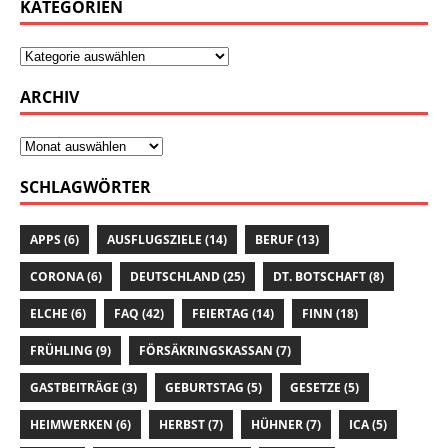
KATEGORIEN
ARCHIV
SCHLAGWÖRTER
APPS
(6)
AUSFLUGSZIELE
(14)
BERUF
(13)
CORONA
(6)
DEUTSCHLAND
(25)
DT. BOTSCHAFT
(8)
ELCHE
(6)
FAQ
(42)
FEIERTAG
(14)
FINN
(18)
FRÜHLING
(9)
FÖRSÄKRINGSKASSAN
(7)
GASTBEITRÄGE
(3)
GEBURTSTAG
(5)
GESETZE
(5)
HEIMWERKEN
(6)
HERBST
(7)
HÜHNER
(7)
ICA
(5)