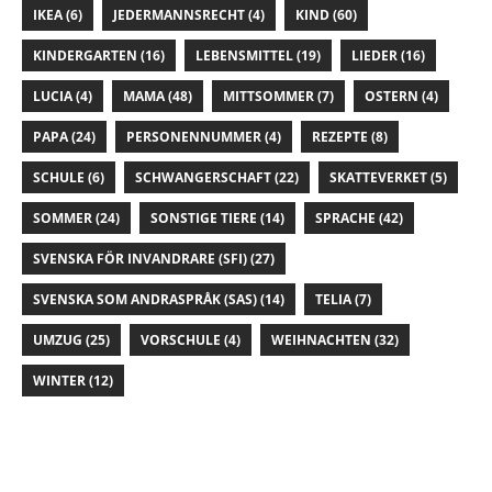
IKEA
(6)
JEDERMANNSRECHT
(4)
KIND
(60)
KINDERGARTEN
(16)
LEBENSMITTEL
(19)
LIEDER
(16)
LUCIA
(4)
MAMA
(48)
MITTSOMMER
(7)
OSTERN
(4)
PAPA
(24)
PERSONENNUMMER
(4)
REZEPTE
(8)
SCHULE
(6)
SCHWANGERSCHAFT
(22)
SKATTEVERKET
(5)
SOMMER
(24)
SONSTIGE TIERE
(14)
SPRACHE
(42)
SVENSKA FÖR INVANDRARE (SFI)
(27)
SVENSKA SOM ANDRASPRÅK (SAS)
(14)
TELIA
(7)
UMZUG
(25)
VORSCHULE
(4)
WEIHNACHTEN
(32)
WINTER
(12)