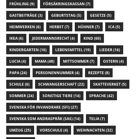
FRÜHLING
(9)
FÖRSÄKRINGSKASSAN
(7)
GASTBEITRÄGE
(3)
GEBURTSTAG
(5)
GESETZE
(5)
HEIMWERKEN
(6)
HERBST
(7)
HÜHNER
(7)
ICA
(5)
IKEA
(6)
JEDERMANNSRECHT
(4)
KIND
(60)
KINDERGARTEN
(16)
LEBENSMITTEL
(19)
LIEDER
(16)
LUCIA
(4)
MAMA
(48)
MITTSOMMER
(7)
OSTERN
(4)
PAPA
(24)
PERSONENNUMMER
(4)
REZEPTE
(8)
SCHULE
(6)
SCHWANGERSCHAFT
(22)
SKATTEVERKET
(5)
SOMMER
(24)
SONSTIGE TIERE
(14)
SPRACHE
(42)
SVENSKA FÖR INVANDRARE (SFI)
(27)
SVENSKA SOM ANDRASPRÅK (SAS)
(14)
TELIA
(7)
UMZUG
(25)
VORSCHULE
(4)
WEIHNACHTEN
(32)