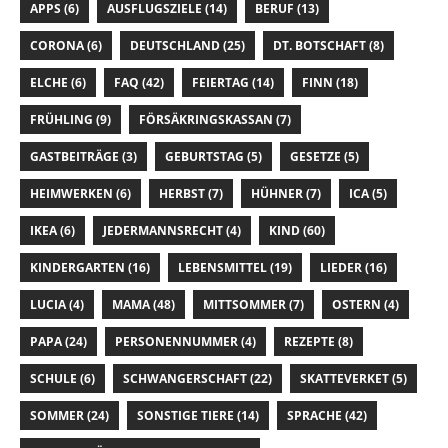
APPS
(6)
AUSFLUGSZIELE
(14)
BERUF
(13)
CORONA
(6)
DEUTSCHLAND
(25)
DT. BOTSCHAFT
(8)
ELCHE
(6)
FAQ
(42)
FEIERTAG
(14)
FINN
(18)
FRÜHLING
(9)
FÖRSÄKRINGSKASSAN
(7)
GASTBEITRÄGE
(3)
GEBURTSTAG
(5)
GESETZE
(5)
HEIMWERKEN
(6)
HERBST
(7)
HÜHNER
(7)
ICA
(5)
IKEA
(6)
JEDERMANNSRECHT
(4)
KIND
(60)
KINDERGARTEN
(16)
LEBENSMITTEL
(19)
LIEDER
(16)
LUCIA
(4)
MAMA
(48)
MITTSOMMER
(7)
OSTERN
(4)
PAPA
(24)
PERSONENNUMMER
(4)
REZEPTE
(8)
SCHULE
(6)
SCHWANGERSCHAFT
(22)
SKATTEVERKET
(5)
SOMMER
(24)
SONSTIGE TIERE
(14)
SPRACHE
(42)